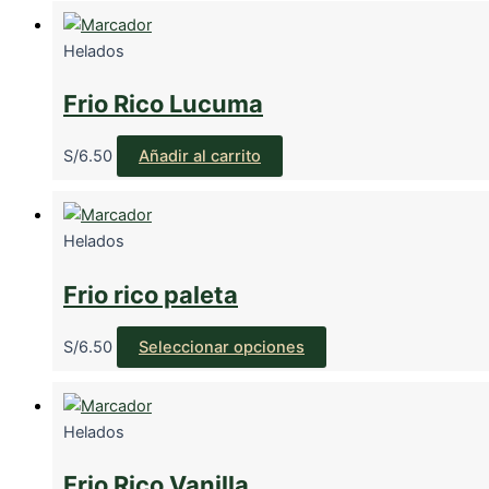
Helados
Frio Rico Lucuma
S/
6.50
Añadir al carrito
Helados
Frio rico paleta
Este
S/
6.50
Seleccionar opciones
producto
tiene
múltiples
Helados
variantes.
Las
Frio Rico Vanilla