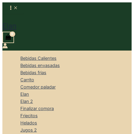
Ir
al
Buscar
contenido
Elan
Bebidas Calientes
Bebidas envasadas
Bebidas frias
Carrito
Comedor paladar
Elan
Elan 2
Finalizar compra
Friecitos
Helados
Jugos 2