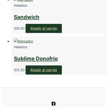
Helados
Sandwich
S/
6.00
Añadir al carrito
Helados
Sublime Donofrio
S/
5.50
Añadir al carrito