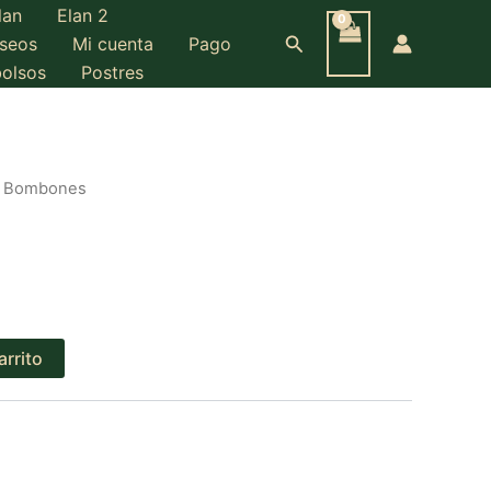
lan
Elan 2
Buscar
eseos
Mi cuenta
Pago
bolsos
Postres
 Bombones
arrito