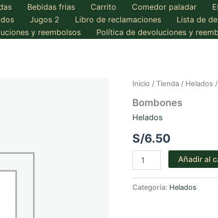
das
Bebidas frias
Carrito
Comedor paladar
E
ados
Jugos 2
Libro de reclamaciones
Lista de d
oluciones y reembolsos
Política de devoluciones y reem
Inicio
/
Tienda
/
Helados
/
Bombones
Helados
S/
6.50
Bombones
Añadir al c
cantidad
Categoría:
Helados