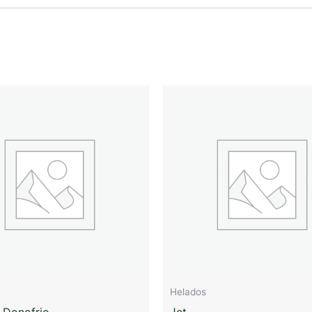
Helados
 Donofrio
Jet