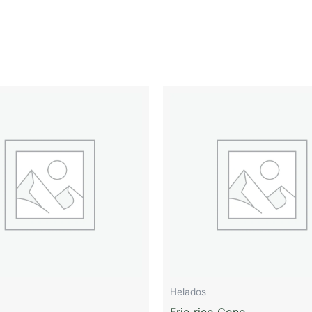
Helados
Frio rico Cono