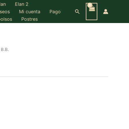
lan
Elan 2
Buscar
eseos
Mi cuenta
Pago
bolsos
Postres
 B.B.