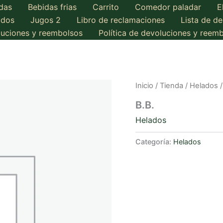
das
Bebidas frias
Carrito
Comedor paladar
E
ados
Jugos 2
Libro de reclamaciones
Lista de d
oluciones y reembolsos
Política de devoluciones y reem
Inicio
/
Tienda
/
Helados
/
B.B.
Helados
Categoría:
Helados