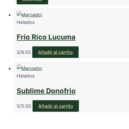
Helados
Frio Rico Lucuma
S/
6.50
Añadir al carrito
Helados
Sublime Donofrio
S/
5.50
Añadir al carrito