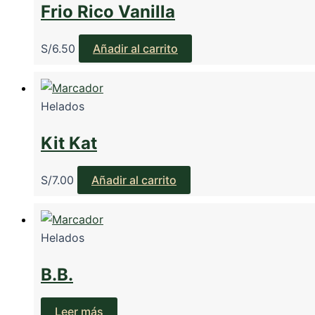
Frio Rico Vanilla
S/
6.50
Añadir al carrito
Helados
Kit Kat
S/
7.00
Añadir al carrito
Helados
B.B.
Leer más