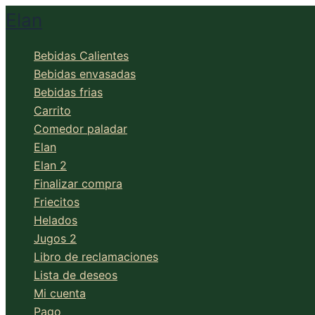
Ir
Elan
al
contenido
Bebidas Calientes
Bebidas envasadas
Bebidas frias
Carrito
Comedor paladar
Elan
Elan 2
Finalizar compra
Friecitos
Helados
Jugos 2
Libro de reclamaciones
Lista de deseos
Mi cuenta
Pago