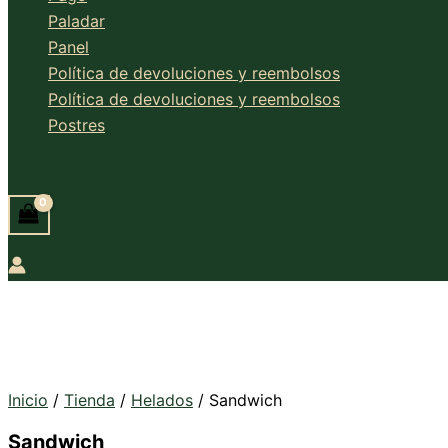
Paladar
Panel
Política de devoluciones y reembolsos
Política de devoluciones y reembolsos
Postres
Buscar
Inicio
/
Tienda
/
Helados
/ Sandwich
Sandwich