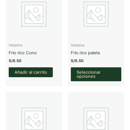
Helados
Helados
Frio rico Cono
Frio rico paleta
S/
6.50
S/
6.50
Este
Añadir al carrito
Seleccionar
prod
opciones
tien
múlt
vari
Las
opc
se
pue