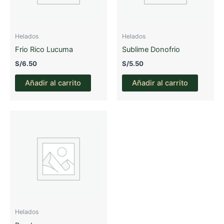
elegi
en
la
Helados
Helados
pági
Frio Rico Lucuma
Sublime Donofrio
de
prod
S/
6.50
S/
5.50
Añadir al carrito
Añadir al carrito
Helados