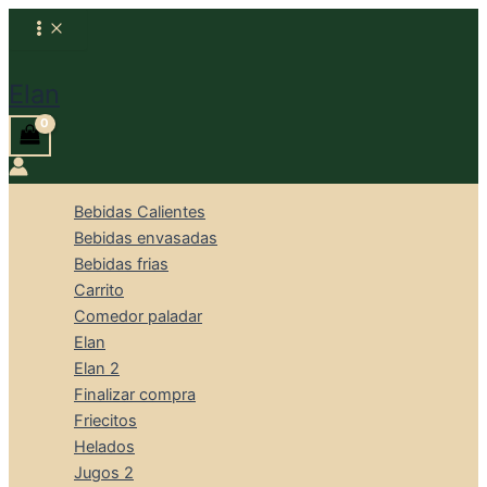
Ir
al
Buscar
contenido
Elan
Bebidas Calientes
Bebidas envasadas
Bebidas frias
Carrito
Comedor paladar
Elan
Elan 2
Finalizar compra
Friecitos
Helados
Jugos 2