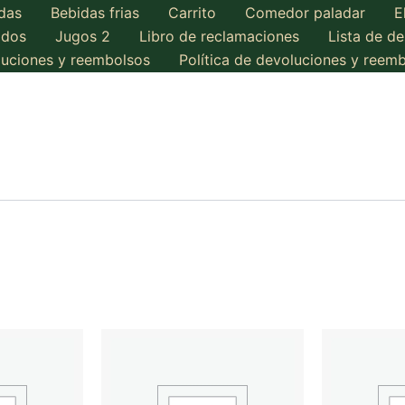
das
Bebidas frias
Carrito
Comedor paladar
E
ados
Jugos 2
Libro de reclamaciones
Lista de d
oluciones y reembolsos
Política de devoluciones y reem