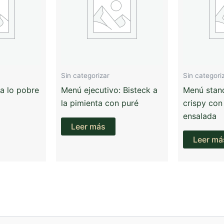
Sin categorizar
Sin categori
 a lo pobre
Menú ejecutivo: Bisteck a
Menú stand
la pimienta con puré
crispy con
ensalada
Leer más
Leer má