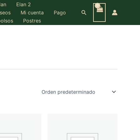
lan
Elan 2
Buscar
eseos
Mi cuenta
Pago
bolsos
Postres