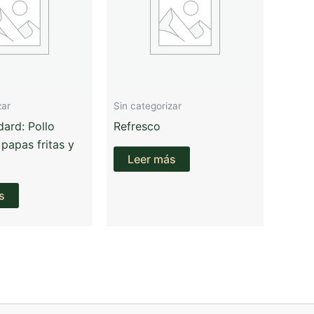
zar
Sin categorizar
ard: Pollo
Refresco
 papas fritas y
Leer más
s