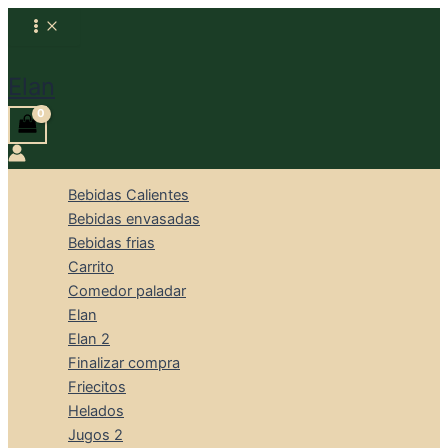
Ir
al
Buscar
contenido
Elan
Bebidas Calientes
Bebidas envasadas
Bebidas frias
Carrito
Comedor paladar
Elan
Elan 2
Finalizar compra
Friecitos
Helados
Jugos 2