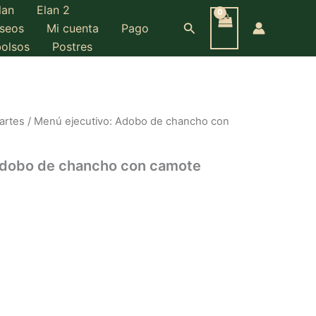
lan
Elan 2
Adobo
de
Buscar
eseos
Mi cuenta
Pago
chancho
bolsos
Postres
con
camote
glaceado
cantidad
artes
/ Menú ejecutivo: Adobo de chancho con
Adobo de chancho con camote