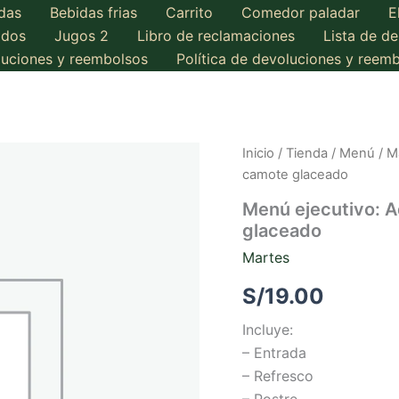
das
Bebidas frias
Carrito
Comedor paladar
E
ados
Jugos 2
Libro de reclamaciones
Lista de d
oluciones y reembolsos
Política de devoluciones y reem
Inicio
/
Tienda
/
Menú
/
M
camote glaceado
Menú ejecutivo: 
glaceado
Martes
S/
19.00
Incluye:
– Entrada
– Refresco
– Postre