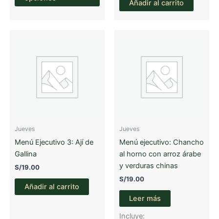
Añadir al carrito
S/15.00
tiene
hasta
múltiples
S/19.00
variantes.
Las
opciones
se
pueden
elegir
en
la
página
Jueves
Jueves
de
Menú Ejecutivo 3: Ají de
Menú ejecutivo: Chancho
producto
Gallina
al horno con arroz árabe
y verduras chinas
S/
19.00
S/
19.00
Añadir al carrito
Leer más
Incluye: