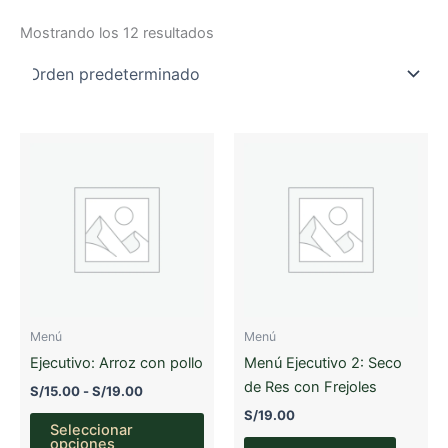
Mostrando los 12 resultados
Menú
Menú
Ejecutivo: Arroz con pollo
Menú Ejecutivo 2: Seco
de Res con Frejoles
Rango
S/
15.00
-
S/
19.00
de
S/
19.00
Este
precios:
Seleccionar
producto
desde
opciones