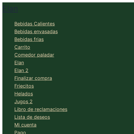
Ir
Elan
al
contenido
Bebidas Calientes
Bebidas envasadas
Bebidas frias
Carrito
Comedor paladar
Elan
Elan 2
Finalizar compra
Friecitos
Helados
Jugos 2
Libro de reclamaciones
Lista de deseos
Mi cuenta
Pago