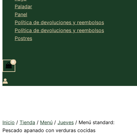
Paladar
Panel
Política de devoluciones y reembolsos
Política de devoluciones y reembolsos
Postres
Buscar
Inicio
/
Tienda
/
Menú
/
Jueves
/ Menú standard:
Pescado apanado con verduras cocidas