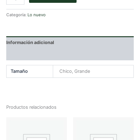
Latte
Chico
cantidad
Categoría:
Lo nuevo
Información adicional
Valoraciones (0)
Tamaño
Chico, Grande
Productos relacionados