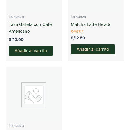
Lo nuevo
Lo nuevo
Taza Galleta con Café
Matcha Latte Helado
Americano
Valorado
S/
12.50
S/
10.00
con
3.10
de 5
Añadir al carrito
Añadir al carrito
Lo nuevo