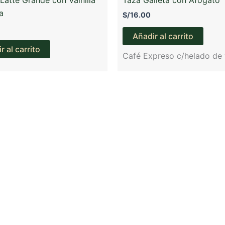
a
S/
16.00
Añadir al carrito
r al carrito
Café Expreso c/helado de v