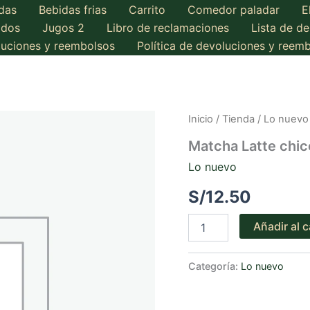
das
Bebidas frias
Carrito
Comedor paladar
E
ados
Jugos 2
Libro de reclamaciones
Lista de d
oluciones y reembolsos
Política de devoluciones y reem
Inicio
/
Tienda
/
Lo nuevo
Matcha Latte chic
Lo nuevo
S/
12.50
Matcha
Añadir al c
Latte
chico
Toffe
Categoría:
Lo nuevo
Nutela
cantidad