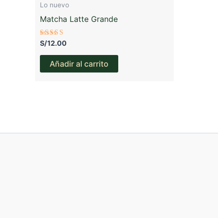
Lo nuevo
Matcha Latte Grande
Valorado
S/
12.00
con
2.89
de 5
Añadir al carrito