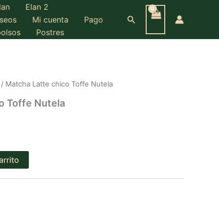
lan
Elan 2
Toffe
Nutela
Buscar
eseos
Mi cuenta
Pago
cantidad
bolsos
Postres
/ Matcha Latte chico Toffe Nutela
o Toffe Nutela
arrito