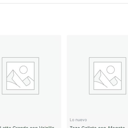
Lo nuevo
Latte Grande con Vainilla
Taza Galleta con Afogato