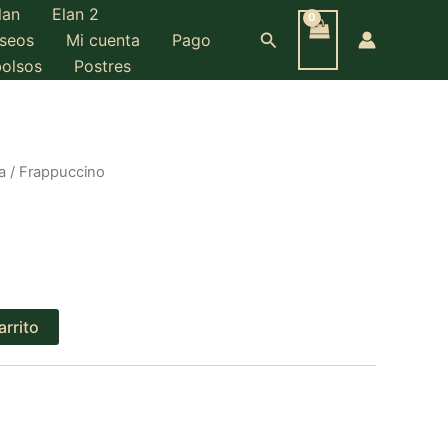
lan
Elan 2
Buscar
eseos
Mi cuenta
Pago
bolsos
Postres
a
/ Frappuccino
arrito