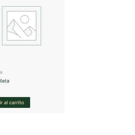
ia
lleta
r al carrito