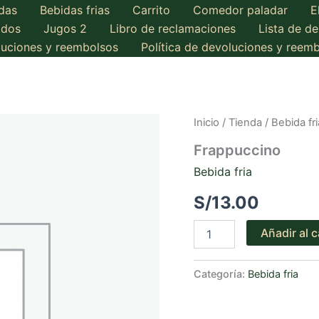
das
Bebidas frias
Carrito
Comedor paladar
E
ados
Jugos 2
Libro de reclamaciones
Lista de d
oluciones y reembolsos
Política de devoluciones y reem
Inicio
/
Tienda
/
Bebida fri
Frappuccino
Bebida fria
S/
13.00
Frappuccino
Añadir al c
cantidad
Categoría:
Bebida fria