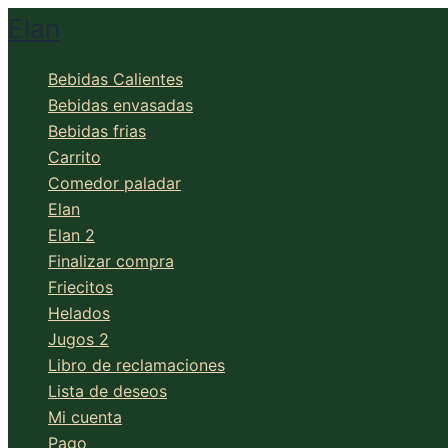
Ir
Elan
al
contenido
Bebidas Calientes
Bebidas envasadas
Bebidas frias
Carrito
Comedor paladar
Elan
Elan 2
Finalizar compra
Friecitos
Helados
Jugos 2
Libro de reclamaciones
Lista de deseos
Mi cuenta
Pago