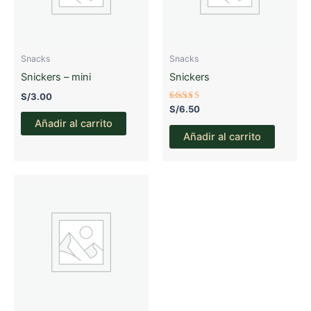
Snacks
Snacks
Snickers – mini
Snickers
S/
3.00
Valorado
S/
6.50
con
Añadir al carrito
3.06
de 5
Añadir al carrito