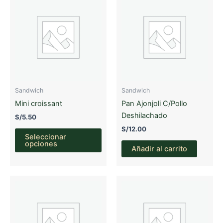
Sandwich
Sandwich
Mini croissant
Pan Ajonjoli C/Pollo
Deshilachado
S/
5.50
S/
12.00
Este
Seleccionar
producto
opciones
Añadir al carrito
tiene
múltiples
variantes.
Las
opciones
se