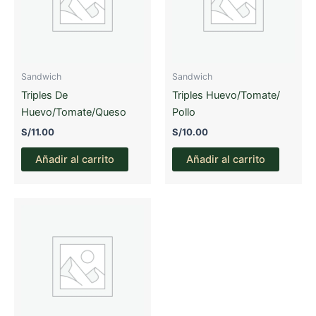
pueden
elegir
en
la
página
Sandwich
Sandwich
de
Triples De
Triples Huevo/Tomate/
producto
Huevo/Tomate/Queso
Pollo
S/
11.00
S/
10.00
Añadir al carrito
Añadir al carrito