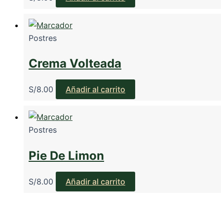
Postres
Crema Volteada
S/
8.00
Añadir al carrito
Postres
Pie De Limon
S/
8.00
Añadir al carrito