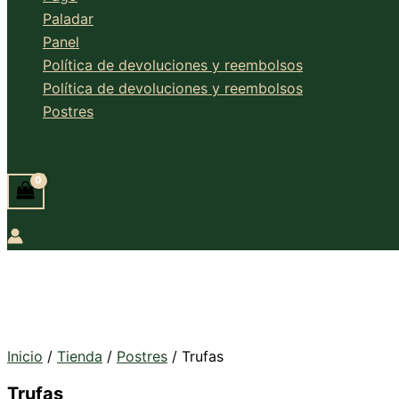
Paladar
Panel
Política de devoluciones y reembolsos
Política de devoluciones y reembolsos
Postres
Buscar
Inicio
/
Tienda
/
Postres
/ Trufas
Trufas