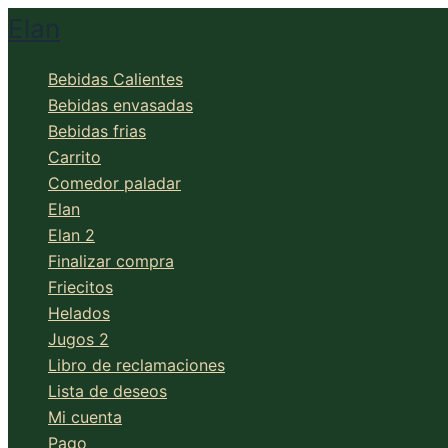
Ir
Elan
al
contenido
Bebidas Calientes
Bebidas envasadas
Bebidas frias
Carrito
Comedor paladar
Elan
Elan 2
Finalizar compra
Friecitos
Helados
Jugos 2
Libro de reclamaciones
Lista de deseos
Mi cuenta
Pago