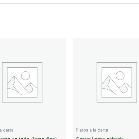
la carta
Platos a la carta
Lomo saltado (lomo fino)
Carta: Lomo saltado