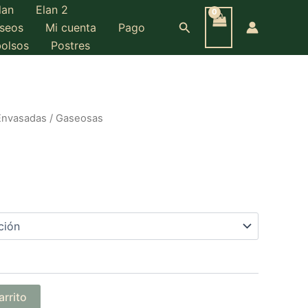
lan
Elan 2
Buscar
eseos
Mi cuenta
Pago
bolsos
Postres
Envasadas
/ Gaseosas
arrito