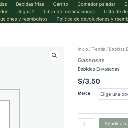
das
Bebidas frias
Carrito
Comedor paladar
E
ados
Jugos 2
Libro de reclamaciones
Lista de d
oluciones y reembolsos
Política de devoluciones y reem
Inicio
/
Tienda
/
Bebidas 
Gaseosas
Bebidas Envasadas
S/
3.50
Marca
Gaseosas
Añadir al c
cantidad