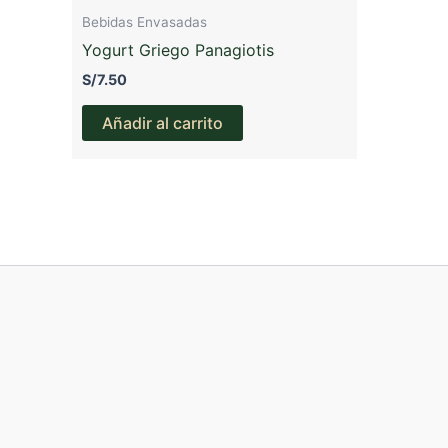
producto
Bebidas Envasadas
Yogurt Griego Panagiotis
S/
7.50
Añadir al carrito