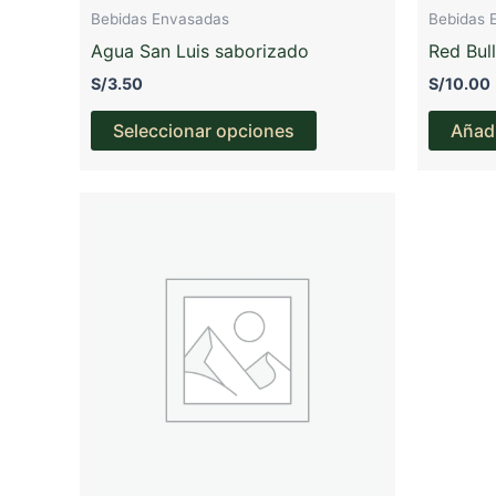
Bebidas Envasadas
Bebidas 
Agua San Luis saborizado
Red Bul
S/
3.50
S/
10.00
Este
Seleccionar opciones
Añadi
producto
tiene
múltiples
variantes.
Las
opciones
se
pueden
elegir
en
la
página
de