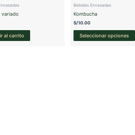
Envasadas
Bebidas Envasadas
l variado
Kombucha
S/
10.00
r al carrito
Seleccionar opciones