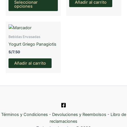
Seleccionar
Añadir al carrito
producto
en
en
opciones
tiene
la
la
múltiples
página
pági
variantes.
de
de
Las
producto
prod
Bebidas Envasadas
opciones
Yogurt Griego Panagiotis
se
S/
7.50
pueden
elegir
Añadir al carrito
en
la
página
de
producto
Términos y Condiciones
-
Devoluciones y Reembolsos
-
Libro de
reclamaciones