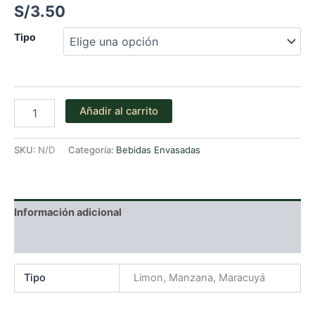
S/
3.50
Tipo
Agua
Añadir al carrito
San
Luis
saborizado
SKU:
N/D
Categoría:
Bebidas Envasadas
cantidad
Información adicional
Valoraciones (0)
Tipo
Limon, Manzana, Maracuyá