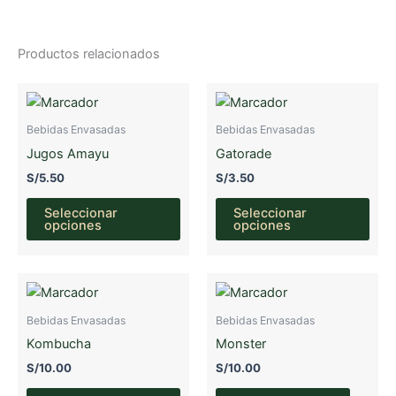
Productos relacionados
Bebidas Envasadas
Bebidas Envasadas
Jugos Amayu
Gatorade
S/
5.50
S/
3.50
Este
Este
Seleccionar
Seleccionar
producto
prod
opciones
opciones
tiene
tien
múltiples
múlt
variantes.
vari
Las
Las
Bebidas Envasadas
Bebidas Envasadas
opciones
opc
Kombucha
Monster
se
se
S/
10.00
S/
10.00
pueden
pue
Este
elegir
elegi