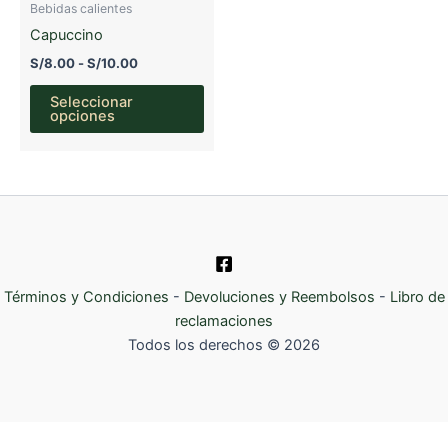
Bebidas calientes
pági
de
Capuccino
de
producto
prod
Rango
S/
8.00
-
S/
10.00
de
Este
precios:
Seleccionar
producto
desde
opciones
S/8.00
tiene
hasta
múltiples
S/10.00
variantes.
Las
opciones
se
pueden
Términos y Condiciones
-
Devoluciones y Reembolsos
-
Libro de
elegir
reclamaciones
en
Todos los derechos © 2026
la
página
de
producto