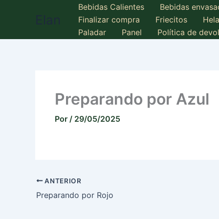
Ir
Bebidas Calientes
Bebidas envasa
Elan
al
Finalizar compra
Friecitos
Hel
contenido
Paladar
Panel
Política de dev
Preparando por Azul
Por
/
29/05/2025
ANTERIOR
Preparando por Rojo