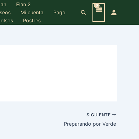
lan
Elan 2
Buscar
eseos
Mi cuenta
Pago
bolsos
Postres
SIGUIENTE
Preparando por Verde