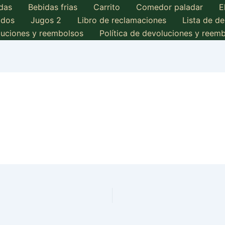
das
Bebidas frias
Carrito
Comedor paladar
E
ados
Jugos 2
Libro de reclamaciones
Lista de d
oluciones y reembolsos
Política de devoluciones y reem