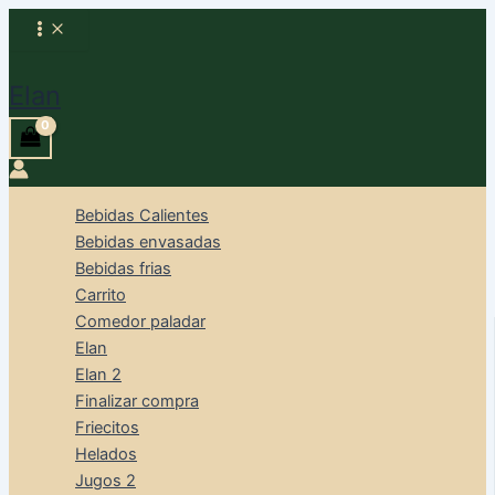
Ir
al
Buscar
contenido
Elan
Bebidas Calientes
Bebidas envasadas
Bebidas frias
Carrito
Comedor paladar
Elan
Elan 2
Finalizar compra
Friecitos
Helados
Jugos 2