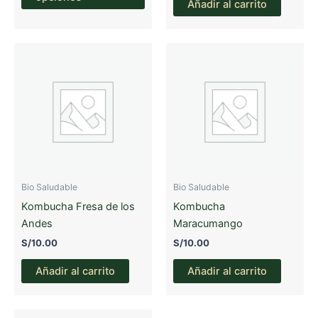
Añadir al carrito
tiene
múltiples
variantes.
Las
opciones
se
pueden
elegir
en
la
página
Bio Saludable
Bio Saludable
de
Kombucha Fresa de los
Kombucha
producto
Andes
Maracumango
S/
10.00
S/
10.00
Añadir al carrito
Añadir al carrito