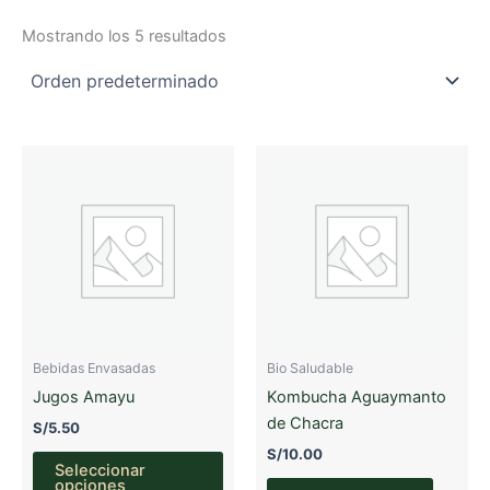
Mostrando los 5 resultados
Bebidas Envasadas
Bio Saludable
Jugos Amayu
Kombucha Aguaymanto
de Chacra
S/
5.50
S/
10.00
Este
Seleccionar
producto
opciones